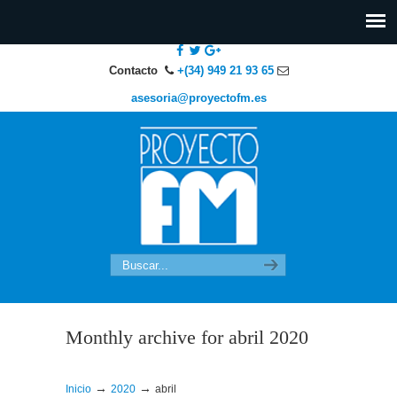
Contacto
+(34) 949 21 93 65
asesoria@proyectofm.es
Monthly archive for abril 2020
→
→
Inicio
2020
abril