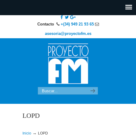
Contacto
+(34) 949 21 93 65
asesoria@proyectofm.es
LOPD
→
Inicio
LOPD