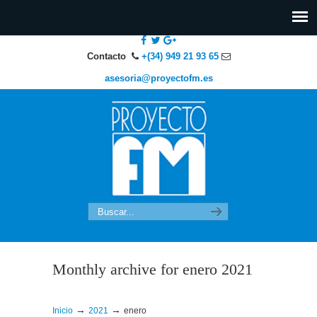
Contacto
+(34) 949 21 93 65
asesoria@proyectofm.es
Monthly archive for enero 2021
→
→
Inicio
2021
enero