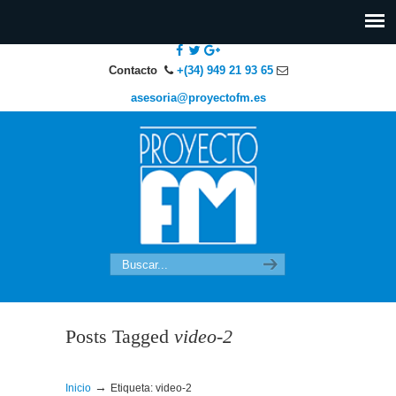
Contacto
+(34) 949 21 93 65
asesoria@proyectofm.es
Posts Tagged
video-2
→
Inicio
Etiqueta: video-2