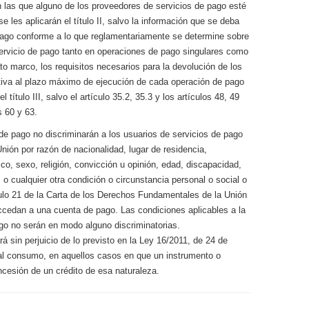
 las que alguno de los proveedores de servicios de pago esté
e les aplicarán el título II, salvo la información que se deba
e pago conforme a lo que reglamentariamente se determine sobre
ervicio de pago tanto en operaciones de pago singulares como
to marco, los requisitos necesarios para la devolución de los
lativa al plazo máximo de ejecución de cada operación de pago
 título III, salvo el artículo 35.2, 35.3 y los artículos 48, 49
s 60 y 63.
de pago no discriminarán a los usuarios de servicios de pago
nión por razón de nacionalidad, lugar de residencia,
ico, sexo, religión, convicción u opinión, edad, discapacidad,
, o cualquier otra condición o circunstancia personal o social o
ulo 21 de la Carta de los Derechos Fundamentales de la Unión
ccedan a una cuenta de pago. Las condiciones aplicables a la
go no serán en modo alguno discriminatorias.
rá sin perjuicio de lo previsto en la Ley 16/2011, de 24 de
o al consumo, en aquellos casos en que un instrumento o
ncesión de un crédito de esa naturaleza.