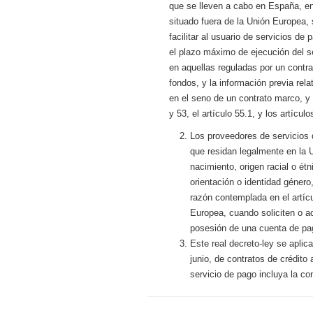
que se lleven a cabo en España, en
situado fuera de la Unión Europea, s
facilitar al usuario de servicios d
el plazo máximo de ejecución del s
en aquellas reguladas por un contra
fondos, y la información previa re
en el seno de un contrato marco, y el
y 53, el artículo 55.1, y los artículo
Los proveedores de servicios 
que residan legalmente en la U
nacimiento, origen racial o étn
orientación o identidad género
razón contemplada en el artíc
Europea, cuando soliciten o a
posesión de una cuenta de pa
Este real decreto-ley se aplica
junio, de contratos de crédit
servicio de pago incluya la co