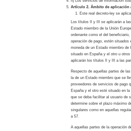
h) Los servicios de información so
Artículo 2. Ámbito de aplicación 
Este real decreto-ley se aplic
Los títulos II y III se aplicarán a
Estado miembro de la Unión Europea
ordenante como el del beneficiario,
operación de pago, estén situados
moneda de un Estado miembro de la
situado en España y el otro u otro
aplicarán los títulos II y III a las
Respecto de aquellas partes de la
la de un Estado miembro que se ll
proveedores de servicios de pago q
España y el otro esté situado en la 
que se deba facilitar al usuario de
determine sobre el plazo máximo de
singulares como en aquellas regulada
a 57.
A aquellas partes de la operación 